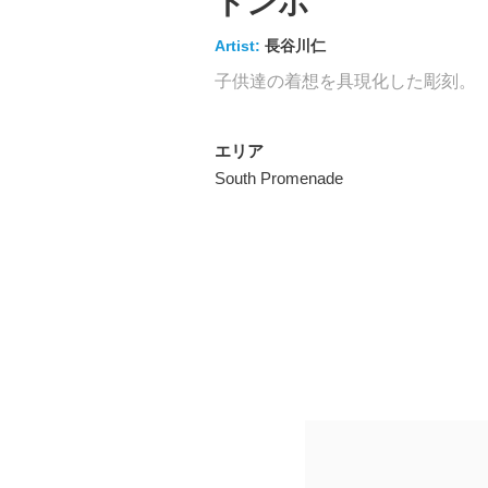
トンボ
Artist:
長谷川仁
ARTS
アート
子供達の着想を具現化した彫刻。
エリア
ABOUT
ViNA GARDENSについて
South Promenade
ACCESS
アクセス