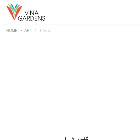
HOME
ART
トンボ
EVENTS
イベント
SHOPS
ショップ＆レストラン
FLOOR MAP
フロアマップ
SHOP NEWS
ショップニュース