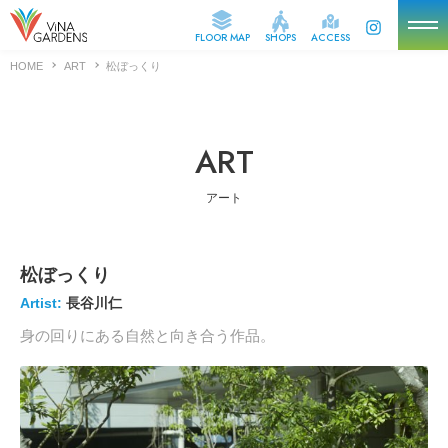
FLOOR MAP
SHOPS
ACCESS
HOME
ART
松ぼっくり
EVENTS
イベント
ART
SHOPS
ショップ＆レストラン
アート
FLOOR MAP
フロアマップ
松ぼっくり
SHOP NEWS
ショップニュース
Artist:
長谷川仁
身の回りにある自然と向き合う作品。
ARTS
アート
ABOUT
ViNA GARDENSについて